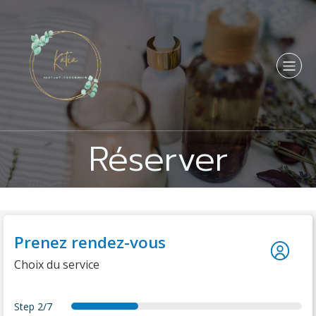
Réserver
Prenez rendez-vous
Choix du service
Step
2/7
f
s
a
d
d
s
t