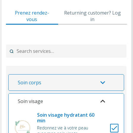
o
e
t
a
e
u
h
r
r
t
t
t
m
a
Prenez rendez-
Returning customer? Log
e
v
e
e
a
m
n
vous
in
c
i
n
i
a
k
a
c
d
l
r
y
s
e
a
s
y
o
t
s
n
u
t
Soin corps
Soin visage
Soin visage hydratant 60
min
Redonnez vie à votre peau
...